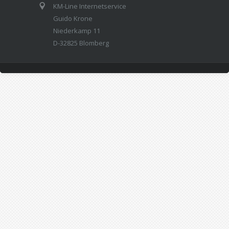
KM-Line Internetservice
Guido Krone
Niederkamp 11
D-32825 Blomberg