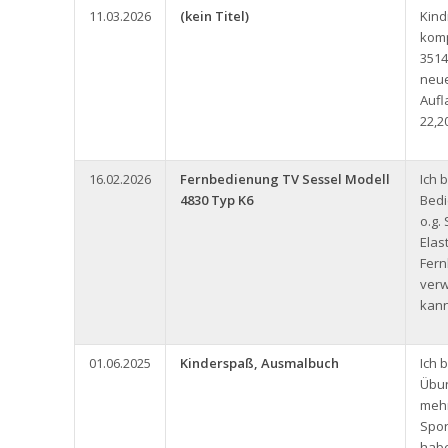
11.03.2026
(kein Titel)
Kin
komp
3514
neue
Aufl
22,2
16.02.2026
Fernbedienung TV Sessel Modell
Ich 
4830 Typ K6
Bedi
o.g.
Elas
Fern
ver
kann
01.06.2025
Kinderspaß, Ausmalbuch
Ich 
Übun
meh
Spor
habe