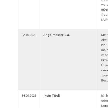
werd
mögl
freu
i.A.
02.10.2023
Angelmesser u.a.
Mein
alt
ist:
mein
wied
bitt
Über
neue
zwec
Best
14.09.2023
(kein Titel)
Ich 
oder
Kont