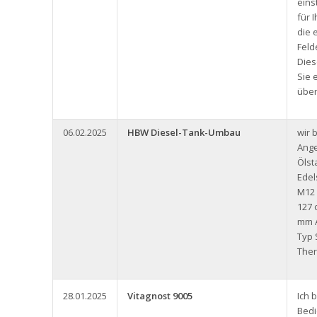
eins
für 
die 
Feld
Dies
Sie 
über
06.02.2025
HBW Diesel-Tank-Umbau
wir 
Ange
Ölst
Edel
M12
127 
mm A
Typ 
Ther
28.01.2025
Vitagnost 9005
Ich 
Bedi