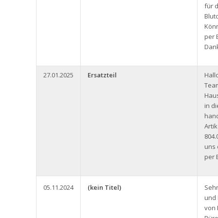
für 
Blut
Könn
per 
Dank
27.01.2025
Ersatzteil
Hall
Team
Haus
in d
hand
Arti
804.
uns 
per 
05.11.2024
(kein Titel)
Seh
und 
von 