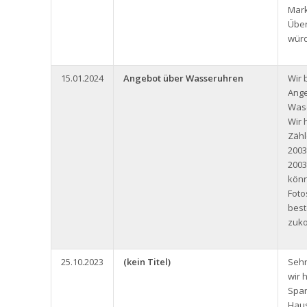
Mark
Über
würd
15.01.2024
Angebot über Wasseruhren
Wir 
Ange
Wase
Wir 
Zäh
2003
2003
könn
Foto
bes
zuk
25.10.2023
(kein Titel)
Sehr
wir 
Span
Haus