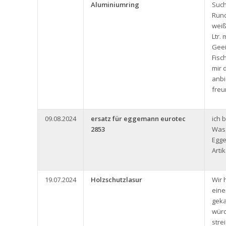
Aluminiumring
Such
Rund
weiß
Ltr.
Geei
Fisc
mir 
anbi
freu
09.08.2024
ersatz für eggemann eurotec
ich 
2853
Was
Egg
Arti
19.07.2024
Holzschutzlasur
Wir 
eine
geka
würd
stre