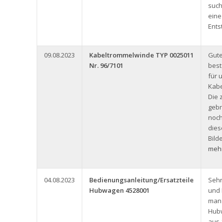
such
eine
Ents
09.08.2023
Kabeltrommelwinde TYP 0025011
Gute
Nr. 96/7101
best
für 
Kabe
Die 
gebr
noch
dies
Bild
mehr
04.08.2023
Bedienungsanleitung/Ersatzteile
Seh
Hubwagen 4528001
und
man 
Hub
aus 