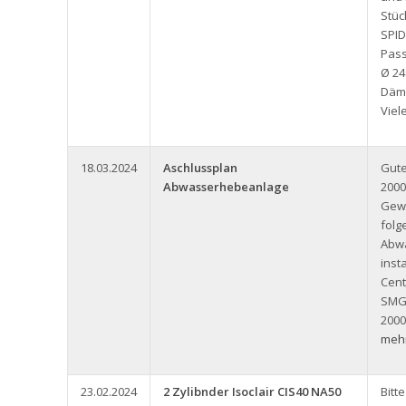
Stüc
SPID
Pass
Ø 24
Däm
Viel
18.03.2024
Aschlussplan
Gute
Abwasserhebeanlage
2000
Gew
folg
Abw
inst
Cent
SMG
2000
mehr
23.02.2024
2 Zylibnder Isoclair CIS40 NA50
Bitt