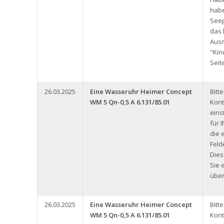
hab
See
das 
Aus
"Kin
Seit
26.03.2025
Eine Wasseruhr Heimer Concept
Bitt
WM 5 Qn-0,5 A 6.131/85.01
Kont
eins
für 
die 
Feld
Dies
Sie 
über
26.03.2025
Eine Wasseruhr Heimer Concept
Bitt
WM 5 Qn-0,5 A 6.131/85.01
Kont