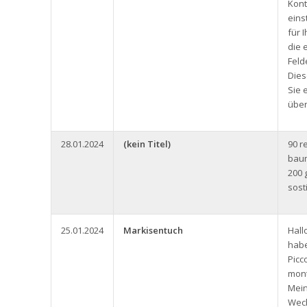
Kont
eins
für 
die 
Feld
Dies
Sie 
über
28.01.2024
(kein Titel)
90 r
baum
200 
sost
25.01.2024
Markisentuch
Hall
habe
Picc
mont
Mein
Wech