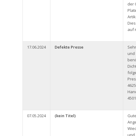
der 
Plat
Arti
Dies
auf
17.06.2024
Defekte Presse
Seh
und 
benö
Dich
folg
Pres
4625
Han
4501
07.05.2024
(kein Titel)
Gute
Ange
Wied
und 