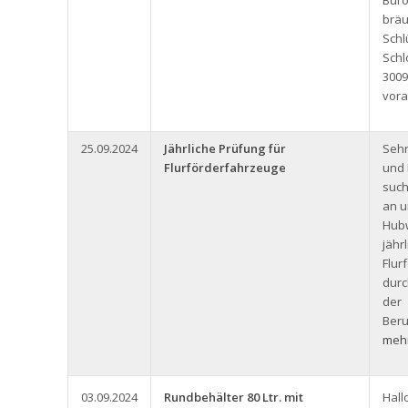
Büro
bräu
Schl
Schl
3009
vora
25.09.2024
Jährliche Prüfung für
Seh
Flurförderfahrzeuge
und 
such
an u
Hub
jähr
Flur
durc
der
Beru
mehr
03.09.2024
Rundbehälter 80 Ltr. mit
Hall