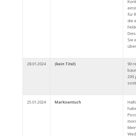
Kont
eins
für 
die 
Feld
Dies
Sie 
über
28.01.2024
(kein Titel)
90 r
baum
200 
sost
25.01.2024
Markisentuch
Hall
habe
Picc
mont
Mein
Wech