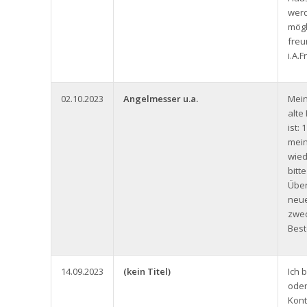
werd
mögl
freu
i.A.
02.10.2023
Angelmesser u.a.
Mein
alt
ist:
mein
wied
bitt
Über
neue
zwec
Best
14.09.2023
(kein Titel)
Ich 
oder
Kont