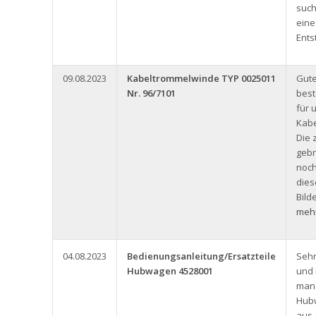
such
eine
Ents
09.08.2023
Kabeltrommelwinde TYP 0025011
Gute
Nr. 96/7101
best
für 
Kabe
Die 
gebr
noch
dies
Bild
mehr
04.08.2023
Bedienungsanleitung/Ersatzteile
Seh
Hubwagen 4528001
und
man 
Hub
aus 