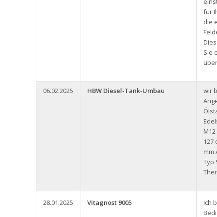
eins
für 
die 
Feld
Dies
Sie 
über
06.02.2025
HBW Diesel-Tank-Umbau
wir 
Ange
Ölst
Edel
M12
127 
mm A
Typ 
Ther
28.01.2025
Vitagnost 9005
Ich 
Bedi