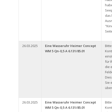
hab
See
das 
Aus
"Kin
Seit
26.03.2025
Eine Wasseruhr Heimer Concept
Bitt
WM 5 Qn-0,5 A 6.131/85.01
Kont
eins
für 
die 
Feld
Dies
Sie 
über
26.03.2025
Eine Wasseruhr Heimer Concept
Bitt
WM 5 Qn-0,5 A 6.131/85.01
Kont