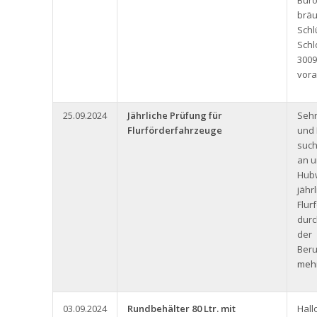
Büro
bräu
Schl
Schl
3009
vora
25.09.2024
Jährliche Prüfung für
Seh
Flurförderfahrzeuge
und 
such
an u
Hub
jähr
Flur
durc
der
Beru
mehr
03.09.2024
Rundbehälter 80 Ltr. mit
Hall