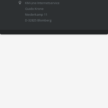
KM-Line Internetservice
Guido Krone
Niederkamp 11
D-32825 Blomberg