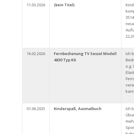
11.03.2026
(kein Titel)
Kin
komp
3514
neue
Aufl
22,2
16.02.2026
Fernbedienung TV Sessel Modell
Ich 
4830 Typ K6
Bedi
o.g.
Elas
Fern
ver
kann
01.06.2025
Kinderspaß, Ausmalbuch
Ich 
Übun
meh
Spor
habe