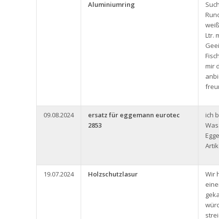
Aluminiumring
Such
Rund
weiß
Ltr.
Geei
Fisc
mir 
anbi
freu
09.08.2024
ersatz für eggemann eurotec
ich 
2853
Was
Egg
Arti
19.07.2024
Holzschutzlasur
Wir 
eine
geka
würd
stre