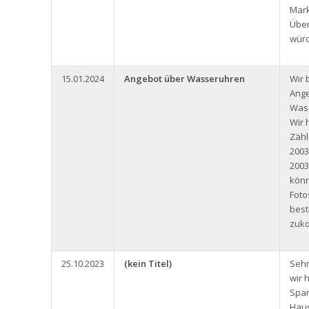
Mark
Über
würd
15.01.2024
Angebot über Wasseruhren
Wir 
Ange
Wase
Wir 
Zäh
2003
2003
könn
Foto
bes
zuk
25.10.2023
(kein Titel)
Sehr
wir 
Span
Haus