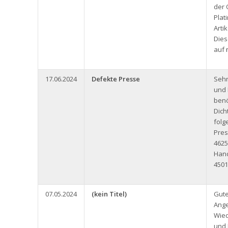
der 
Plat
Arti
Dies
auf
17.06.2024
Defekte Presse
Seh
und 
benö
Dich
folg
Pres
4625
Han
4501
07.05.2024
(kein Titel)
Gute
Ange
Wied
und 