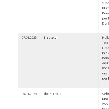
für 
Blut
Könn
per 
Dank
27.01.2025
Ersatzteil
Hall
Team
Haus
in d
hand
Arti
804.
uns 
per 
05.11.2024
(kein Titel)
Seh
und 
von 