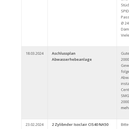
Stüc
SPID
Pass
Ø 24
Däm
Viel
18.03.2024
Aschlussplan
Gute
Abwasserhebeanlage
2000
Gew
folg
Abw
inst
Cent
SMG
2000
mehr
23.02.2024
2 Zylibnder Isoclair CIS40 NA50
Bitt