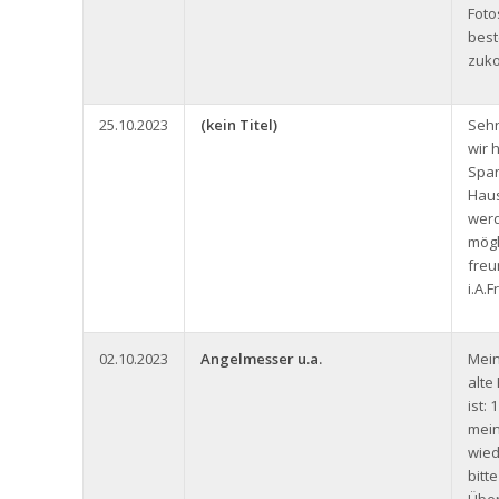
Foto
bes
zuk
25.10.2023
(kein Titel)
Sehr
wir 
Span
Haus
werd
mögl
freu
i.A.
02.10.2023
Angelmesser u.a.
Mein
alt
ist:
mein
wied
bitt