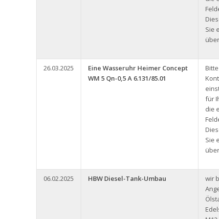
Feld
Dies
Sie 
über
26.03.2025
Eine Wasseruhr Heimer Concept
Bitt
WM 5 Qn-0,5 A 6.131/85.01
Kont
eins
für 
die 
Feld
Dies
Sie 
über
06.02.2025
HBW Diesel-Tank-Umbau
wir 
Ange
Ölst
Edel