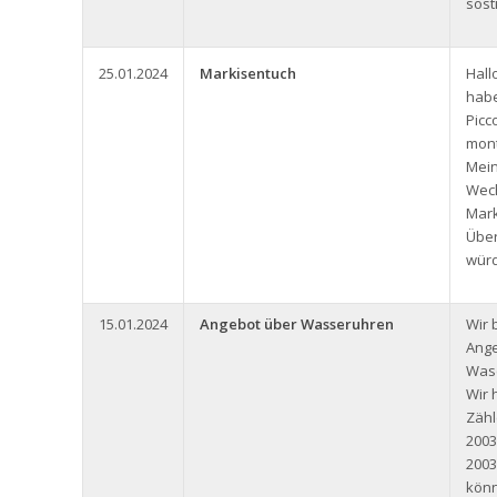
sost
25.01.2024
Markisentuch
Hall
habe
Picc
mont
Mein
Wech
Mark
Über
würd
15.01.2024
Angebot über Wasseruhren
Wir 
Ange
Wase
Wir 
Zäh
2003
2003
könn