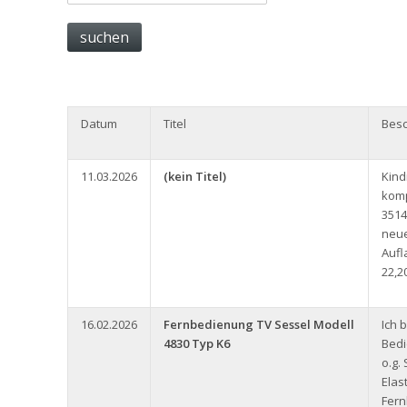
Datum
Titel
Besc
11.03.2026
(kein Titel)
Kin
komp
3514
neue
Aufl
22,2
16.02.2026
Fernbedienung TV Sessel Modell
Ich 
4830 Typ K6
Bedi
o.g.
Elas
Fern