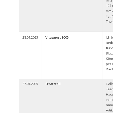
M12
127 
mm A
Typ 
Ther
28.01.2025
Vitagnost 9005
Ich 
Bedi
für 
Blut
Könn
per 
Dank
27.01.2025
Ersatzteil
Hall
Team
Haus
in d
hand
Arti