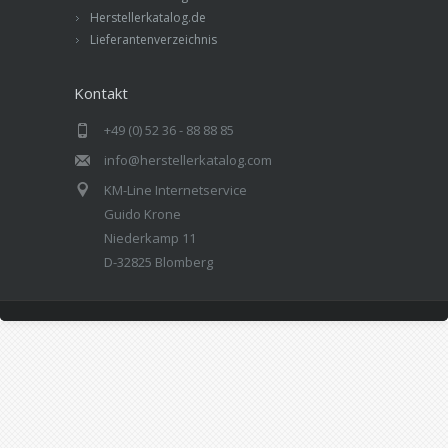
Herstellerkatalog.de
Lieferantenverzeichnis
Kontakt
+49 (0) 52 36 - 88 88 85
info@herstellerkatalog.com
KM-Line Internetservice
Guido Krone
Niederkamp 11
D-32825 Blomberg