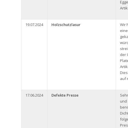
Egg
Arti
19.07.2024
Holzschutzlasur
Wir 
eine
geka
würd
stre
der 
Plat
Arti
Dies
auf
17.06.2024
Defekte Presse
Seh
und 
benö
Dich
folg
Pres