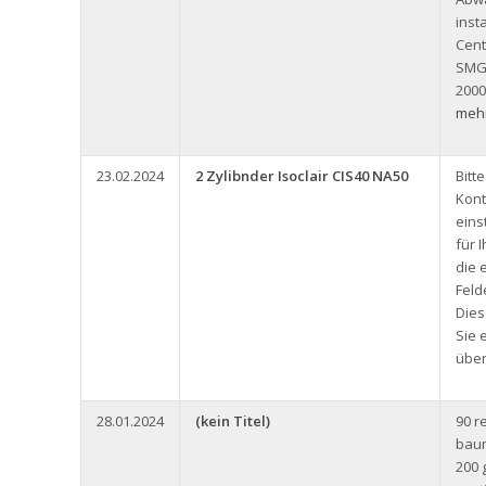
inst
Cent
SMG
2000
mehr
23.02.2024
2 Zylibnder Isoclair CIS40 NA50
Bitt
Kont
eins
für 
die 
Feld
Dies
Sie 
über
28.01.2024
(kein Titel)
90 r
baum
200 