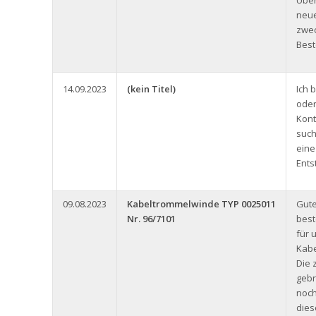
Über
neue
zwec
Best
14.09.2023
(kein Titel)
Ich 
oder
Kont
such
eine
Ents
09.08.2023
Kabeltrommelwinde TYP 0025011
Gute
Nr. 96/7101
best
für 
Kabe
Die 
gebr
noch
dies