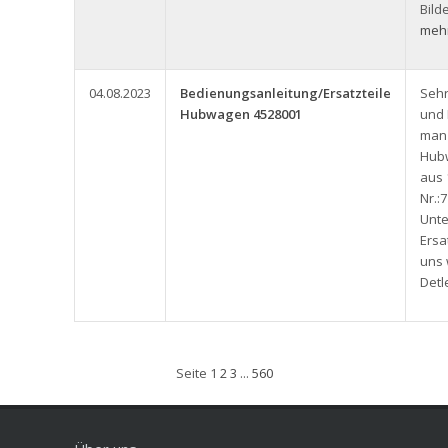
Bild
mehr
04.08.2023
Bedienungsanleitung/Ersatzteile
Seh
Hubwagen 4528001
und
man 
Hub
aus 
Nr.:
Unte
Ersa
uns 
Detl
Seite
1
2
3
...
560