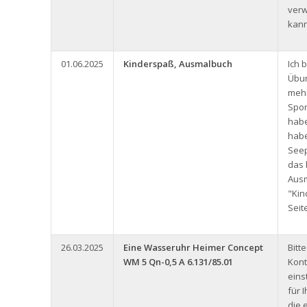
ver
kann
01.06.2025
Kinderspaß, Ausmalbuch
Ich 
Übun
meh
Spor
habe
hab
See
das 
Aus
"Kin
Seit
26.03.2025
Eine Wasseruhr Heimer Concept
Bitt
WM 5 Qn-0,5 A 6.131/85.01
Kont
eins
für 
die 