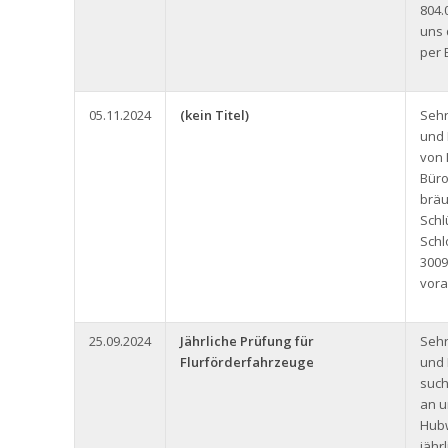
804.
uns 
per 
05.11.2024
(kein Titel)
Seh
und 
von 
Büro
bräu
Schl
Schl
3009
vora
25.09.2024
Jährliche Prüfung für
Seh
Flurförderfahrzeuge
und 
such
an u
Hub
jähr