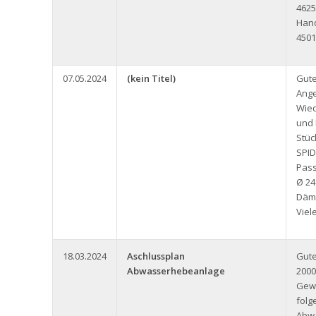
4625
Han
4501
07.05.2024
(kein Titel)
Gute
Ange
Wied
und 
Stüc
SPID
Pass
Ø 24
Däm
Viel
18.03.2024
Aschlussplan
Gute
Abwasserhebeanlage
2000
Gew
folg
Abw