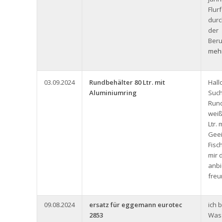
Flur
durc
der
Beru
mehr
03.09.2024
Rundbehälter 80 Ltr. mit
Hall
Aluminiumring
Such
Rund
weiß
Ltr.
Geei
Fisc
mir 
anbi
freu
09.08.2024
ersatz für eggemann eurotec
ich 
2853
Was