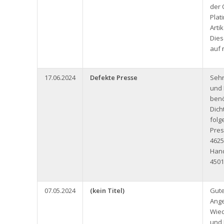
der 
Plat
Arti
Dies
auf
17.06.2024
Defekte Presse
Seh
und 
benö
Dich
folg
Pres
4625
Han
4501
07.05.2024
(kein Titel)
Gute
Ange
Wied
und 