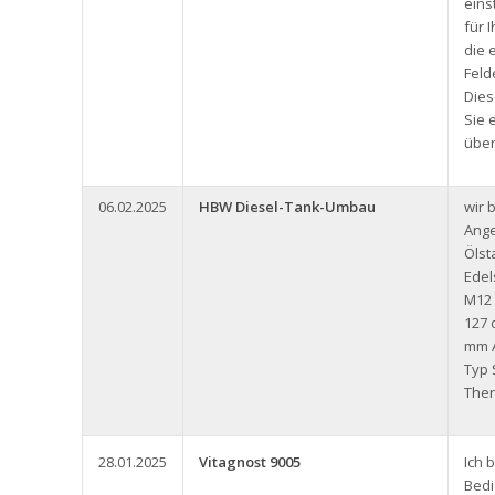
eins
für 
die 
Feld
Dies
Sie 
über
06.02.2025
HBW Diesel-Tank-Umbau
wir 
Ange
Ölst
Edel
M12
127 
mm A
Typ 
Ther
28.01.2025
Vitagnost 9005
Ich 
Bedi