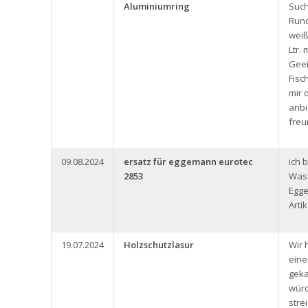
Aluminiumring
Such
Rund
weiß
Ltr.
Geei
Fisc
mir 
anbi
freu
09.08.2024
ersatz für eggemann eurotec
ich 
2853
Was
Egg
Arti
19.07.2024
Holzschutzlasur
Wir 
eine
geka
würd
stre