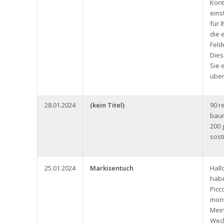
Kont
eins
für 
die 
Feld
Dies
Sie 
über
28.01.2024
(kein Titel)
90 r
baum
200 
sost
25.01.2024
Markisentuch
Hall
habe
Picc
mont
Mein
Wech