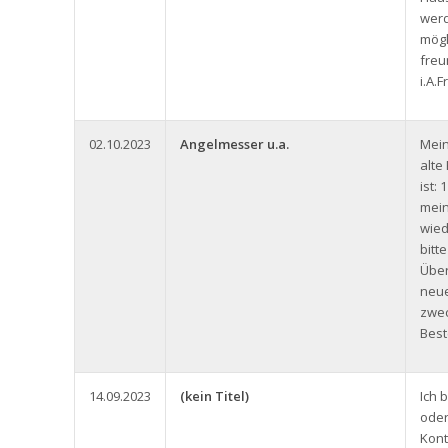
werd
mögl
freu
i.A.
02.10.2023
Angelmesser u.a.
Mein
alt
ist:
mein
wied
bitt
Über
neue
zwec
Best
14.09.2023
(kein Titel)
Ich 
oder
Kont