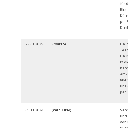
für 
Blut
Könn
per 
Dank
27.01.2025
Ersatzteil
Hall
Team
Haus
in d
hand
Arti
804.
uns 
per 
05.11.2024
(kein Titel)
Seh
und 
von 