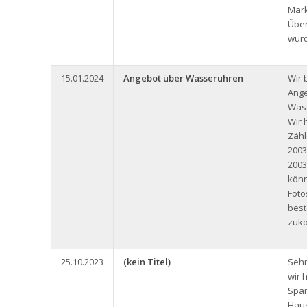
Mark
Über
würd
15.01.2024
Angebot über Wasseruhren
Wir 
Ange
Wase
Wir 
Zäh
2003
2003
könn
Foto
bes
zuk
25.10.2023
(kein Titel)
Sehr
wir 
Span
Haus