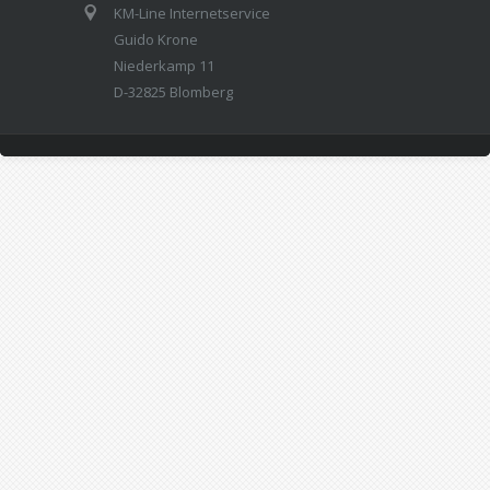
KM-Line Internetservice
Guido Krone
Niederkamp 11
D-32825 Blomberg