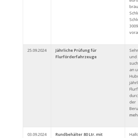
Büro
bräu
Schl
Schl
3009
vora
25.09.2024
Jährliche Prüfung für
Seh
Flurförderfahrzeuge
und 
such
an u
Hub
jähr
Flur
durc
der
Beru
mehr
03.09.2024
Rundbehälter 80 Ltr. mit
Hall