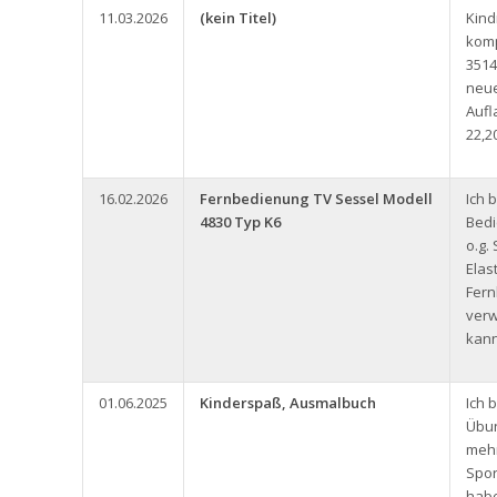
11.03.2026
(kein Titel)
Kin
komp
3514
neue
Aufl
22,2
16.02.2026
Fernbedienung TV Sessel Modell
Ich 
4830 Typ K6
Bedi
o.g.
Elas
Fern
ver
kann
01.06.2025
Kinderspaß, Ausmalbuch
Ich 
Übun
meh
Spor
habe