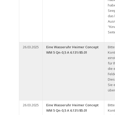
hab
See
das 
Aus
"Kin
Seit
26.03.2025
Eine Wasseruhr Heimer Concept
Bitt
WM 5 Qn-0,5 A 6.131/85.01
Kont
eins
für 
die 
Feld
Dies
Sie 
über
26.03.2025
Eine Wasseruhr Heimer Concept
Bitt
WM 5 Qn-0,5 A 6.131/85.01
Kont