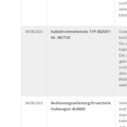
such
eine
Ents
09.08.2023
Kabeltrommelwinde TYP 0025011
Gute
Nr. 96/7101
best
für 
Kabe
Die 
gebr
noch
dies
Bild
mehr
04.08.2023
Bedienungsanleitung/Ersatzteile
Seh
Hubwagen 4528001
und
man 
Hub
aus 