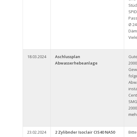
Stüc
SPID
Pass
Ø 24
Däm
Viel
18.03.2024
Aschlussplan
Gute
Abwasserhebeanlage
2000
Gew
folg
Abw
inst
Cent
SMG
2000
mehr
23.02.2024
2 Zylibnder Isoclair CIS40 NA50
Bitt