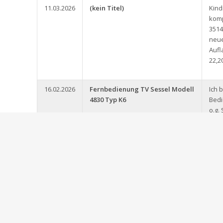
11.03.2026
(kein Titel)
Kin
komp
3514
neue
Aufl
22,2
16.02.2026
Fernbedienung TV Sessel Modell
Ich 
4830 Typ K6
Bedi
o.g.
Elas
Fern
ver
kann
01.06.2025
Kinderspaß, Ausmalbuch
Ich 
Übun
meh
Spor
habe