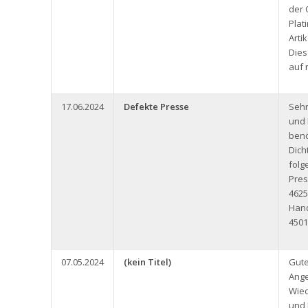
der 
Plat
Arti
Dies
auf
17.06.2024
Defekte Presse
Seh
und 
benö
Dich
folg
Pres
4625
Han
4501
07.05.2024
(kein Titel)
Gute
Ange
Wied
und 