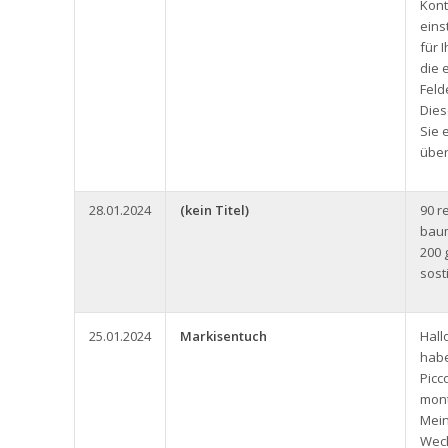
Kont
eins
für 
die 
Feld
Dies
Sie 
über
28.01.2024
(kein Titel)
90 r
baum
200 
sost
25.01.2024
Markisentuch
Hall
habe
Picc
mont
Mein
Wech