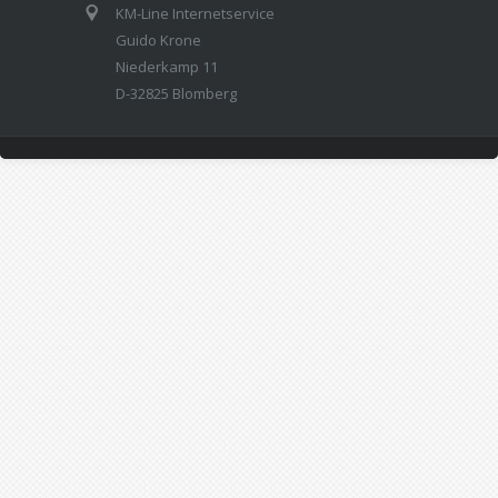
KM-Line Internetservice
Guido Krone
Niederkamp 11
D-32825 Blomberg