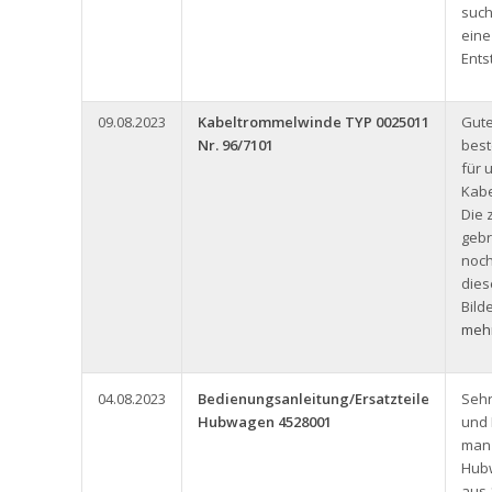
such
eine
Ents
09.08.2023
Kabeltrommelwinde TYP 0025011
Gute
Nr. 96/7101
best
für 
Kabe
Die 
gebr
noch
dies
Bild
mehr
04.08.2023
Bedienungsanleitung/Ersatzteile
Seh
Hubwagen 4528001
und
man 
Hub
aus 