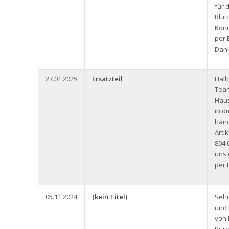
für 
Blut
Könn
per 
Dank
27.01.2025
Ersatzteil
Hall
Team
Haus
in d
hand
Arti
804.
uns 
per 
05.11.2024
(kein Titel)
Seh
und 
von 