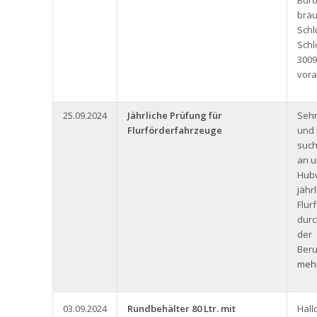
Büro
bräu
Schl
Schl
3009
vora
25.09.2024
Jährliche Prüfung für
Seh
Flurförderfahrzeuge
und 
such
an u
Hub
jähr
Flur
durc
der
Beru
mehr
03.09.2024
Rundbehälter 80 Ltr. mit
Hall