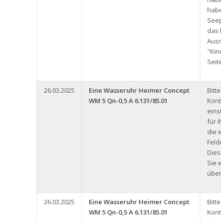
hab
See
das 
Aus
"Kin
Seit
26.03.2025
Eine Wasseruhr Heimer Concept
Bitt
WM 5 Qn-0,5 A 6.131/85.01
Kont
eins
für 
die 
Feld
Dies
Sie 
über
26.03.2025
Eine Wasseruhr Heimer Concept
Bitt
WM 5 Qn-0,5 A 6.131/85.01
Kont