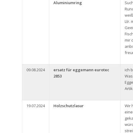
Aluminiumring
Such
Rund
weiß
Ltr.
Geei
Fisc
mir 
anbi
freu
09.08.2024
ersatz für eggemann eurotec
ich 
2853
Was
Egg
Arti
19.07.2024
Holzschutzlasur
Wir 
eine
geka
würd
stre