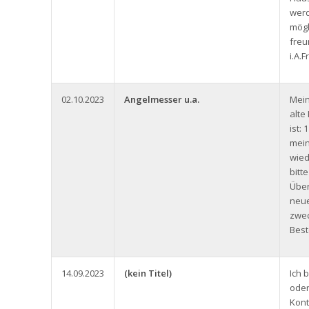
werd
mögl
freu
i.A.
02.10.2023
Angelmesser u.a.
Mein
alt
ist:
mein
wied
bitt
Über
neue
zwec
Best
14.09.2023
(kein Titel)
Ich 
oder
Kont