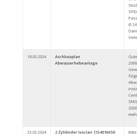
Stüc
SPID
Pass
Ø 24
Däm
Viel
18.03.2024
Aschlussplan
Gute
Abwasserhebeanlage
2000
Gew
folg
Abw
inst
Cent
SMG
2000
mehr
23.02.2024
2 Zylibnder Isoclair CIS40 NA50
Bitt