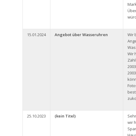
Mark
Über
würd
15.01.2024
Angebot über Wasseruhren
Wir 
Ange
Wase
Wir 
Zäh
2003
2003
könn
Foto
bes
zuk
25.10.2023
(kein Titel)
Sehr
wir 
Span
Haus