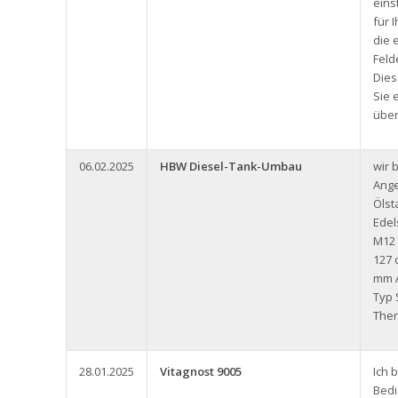
eins
für 
die 
Feld
Dies
Sie 
über
06.02.2025
HBW Diesel-Tank-Umbau
wir 
Ange
Ölst
Edel
M12
127 
mm A
Typ 
Ther
28.01.2025
Vitagnost 9005
Ich 
Bedi