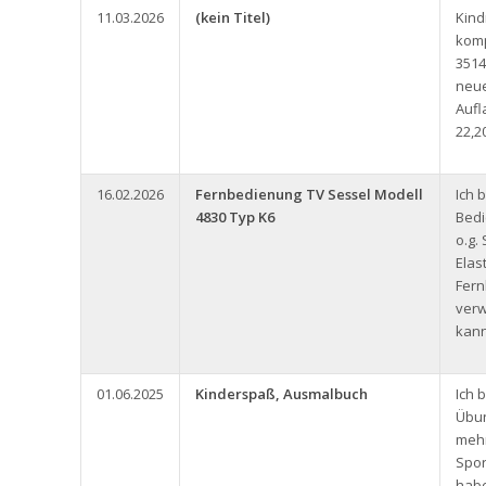
11.03.2026
(kein Titel)
Kin
komp
3514
neue
Aufl
22,2
16.02.2026
Fernbedienung TV Sessel Modell
Ich 
4830 Typ K6
Bedi
o.g.
Elas
Fern
ver
kann
01.06.2025
Kinderspaß, Ausmalbuch
Ich 
Übun
meh
Spor
habe