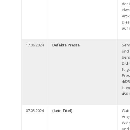
der 
Plat
Arti
Dies
auf
17.06.2024
Defekte Presse
Seh
und 
benö
Dich
folg
Pres
4625
Han
4501
07.05.2024
(kein Titel)
Gute
Ange
Wied
und 