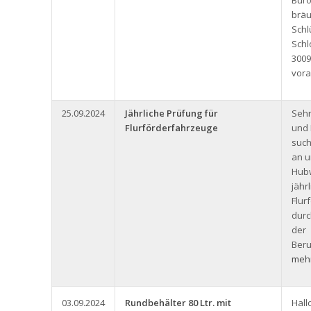
Büro
bräu
Schl
Schl
3009
vora
25.09.2024
Jährliche Prüfung für
Seh
Flurförderfahrzeuge
und 
such
an u
Hub
jähr
Flur
durc
der
Beru
mehr
03.09.2024
Rundbehälter 80 Ltr. mit
Hall