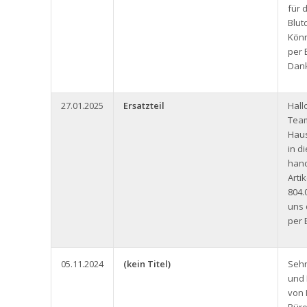
für 
Blut
Könn
per 
Dank
27.01.2025
Ersatzteil
Hall
Team
Haus
in d
hand
Arti
804.
uns 
per 
05.11.2024
(kein Titel)
Seh
und 
von 