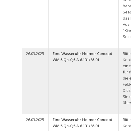
hab
See
das 
Aus
"Kin
Seit
26.03.2025
Eine Wasseruhr Heimer Concept
Bitt
WM 5 Qn-0,5 A 6.131/85.01
Kont
eins
für 
die 
Feld
Dies
Sie 
über
26.03.2025
Eine Wasseruhr Heimer Concept
Bitt
WM 5 Qn-0,5 A 6.131/85.01
Kont