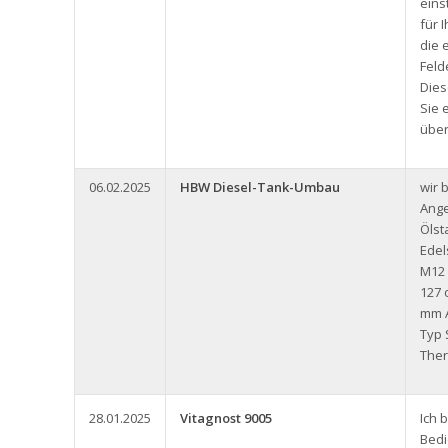
eins
für 
die 
Feld
Dies
Sie 
über
06.02.2025
HBW Diesel-Tank-Umbau
wir 
Ange
Ölst
Edel
M12
127 
mm A
Typ 
Ther
28.01.2025
Vitagnost 9005
Ich 
Bedi