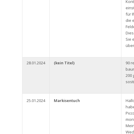
Kont
eins
für 
die 
Feld
Dies
Sie 
über
28.01.2024
(kein Titel)
90 r
baum
200 
sost
25.01.2024
Markisentuch
Hall
habe
Picc
mont
Mein
Wech