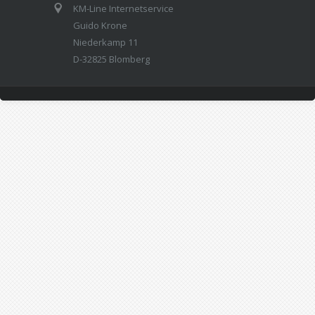
KM-Line Internetservice
Guido Krone
Niederkamp 11
D-32825 Blomberg