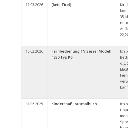
11.03.2026
(kein Titel)
Kin
komp
3514
neue
Aufl
22,2
16.02.2026
Fernbedienung TV Sessel Modell
Ich 
4830 Typ K6
Bedi
o.g.
Elas
Fern
ver
kann
01.06.2025
Kinderspaß, Ausmalbuch
Ich 
Übun
meh
Spor
habe