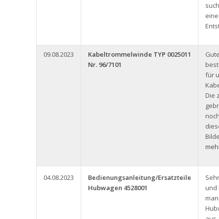
such
eine
Ents
09.08.2023
Kabeltrommelwinde TYP 0025011
Gute
Nr. 96/7101
best
für 
Kabe
Die 
gebr
noch
dies
Bild
mehr
04.08.2023
Bedienungsanleitung/Ersatzteile
Seh
Hubwagen 4528001
und
man 
Hub
aus 