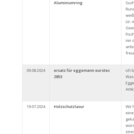
Aluminiumring
Such
Rund
weiß
Ltr.
Geei
Fisc
mir 
anbi
freu
09.08.2024
ersatz für eggemann eurotec
ich 
2853
Was
Egg
Arti
19.07.2024
Holzschutzlasur
Wir 
eine
geka
würd
stre