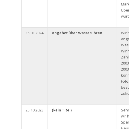
Mark
Über
würd
15.01.2024
Angebot über Wasseruhren
Wir 
Ange
Wase
Wir 
Zäh
2003
2003
könn
Foto
bes
zuk
25.10.2023
(kein Titel)
Sehr
wir 
Span
Haus