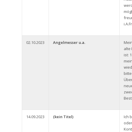
werd
mögl
freu
i.A.
02.10.2023
Angelmesser u.a.
Mein
alt
ist:
mein
wied
bitt
Über
neue
zwec
Best
14.09.2023
(kein Titel)
Ich 
oder
Kont