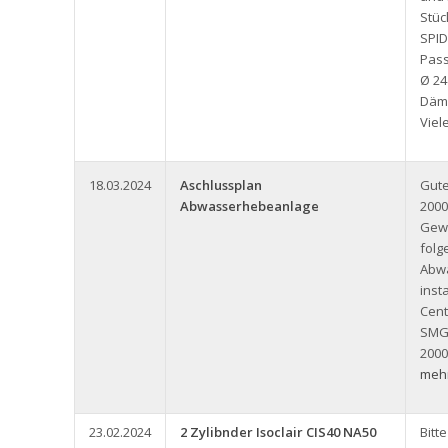
Stüc
SPID
Pass
Ø 24
Däm
Viel
18.03.2024
Aschlussplan
Gute
Abwasserhebeanlage
2000
Gew
folg
Abw
inst
Cent
SMG
2000
mehr
23.02.2024
2 Zylibnder Isoclair CIS40 NA50
Bitt