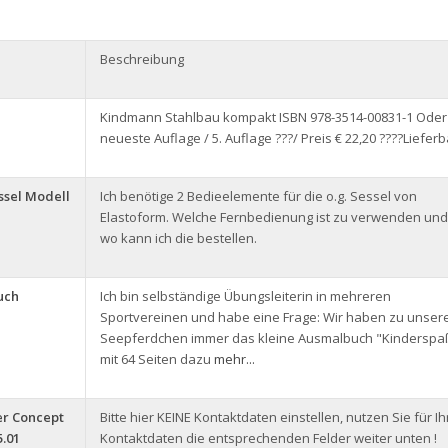
Beschreibung
Kindmann Stahlbau kompakt ISBN 978-3514-00831-1 Oder
neueste Auflage / 5. Auflage ???/ Preis € 22,20 ????Lieferb
sel Modell
Ich benötige 2 Bedieelemente für die o.g. Sessel von
Elastoform. Welche Fernbedienung ist zu verwenden und
wo kann ich die bestellen.
uch
Ich bin selbständige Übungsleiterin in mehreren
Sportvereinen und habe eine Frage: Wir haben zu unser
Seepferdchen immer das kleine Ausmalbuch "Kinderspa
mit 64 Seiten dazu
mehr...
er Concept
Bitte hier KEINE Kontaktdaten einstellen, nutzen Sie für Ih
5.01
Kontaktdaten die entsprechenden Felder weiter unten !