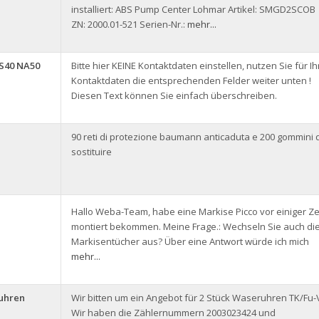
installiert: ABS Pump Center Lohmar Artikel: SMGD2SCOB
ZN: 2000.01-521 Serien-Nr.:
mehr...
IS40 NA50
Bitte hier KEINE Kontaktdaten einstellen, nutzen Sie für Ih
Kontaktdaten die entsprechenden Felder weiter unten !
Diesen Text können Sie einfach überschreiben.
90 reti di protezione baumann anticaduta e 200 gommini 
sostituire
Hallo Weba-Team, habe eine Markise Picco vor einiger Ze
montiert bekommen. Meine Frage.: Wechseln Sie auch di
Markisentücher aus? Über eine Antwort würde ich mich
mehr...
uhren
Wir bitten um ein Angebot für 2 Stück Waseruhren TK/Fu-
Wir haben die Zählernummern 2003023424 und