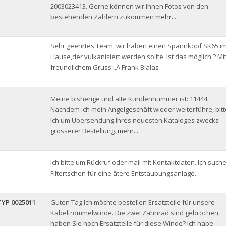
2003023413. Gerne können wir Ihnen Fotos von den
bestehenden Zählern zukommen
mehr...
Sehr geehrtes Team, wir haben einen Spannkopf SK65 i
Hause,der vulkanisiert werden sollte. Ist das möglich ? Mi
freundlichem Gruss i.A.Frank Bialas
Meine bisherige und alte Kundennummer ist: 11444.
Nachdem ich mein Angelgeschäft wieder weiterführe, bitt
ich um Übersendung Ihres neuesten Kataloges zwecks
grösserer Bestellung.
mehr...
Ich bitte um Rückruf oder mail mit Kontaktdaten. Ich such
Filtertschen für eine ätere Entstaubungsanlage.
YP 0025011
Guten Tag Ich möchte bestellen Ersatzteile für unsere
Kabeltrommelwinde. Die zwei Zahnrad sind gebrochen,
haben Sie noch Ersatzteile für diese Winde? Ich habe