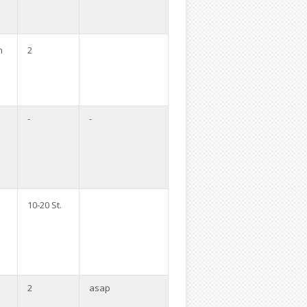
n
2
-
-
10-20 St.
2
asap