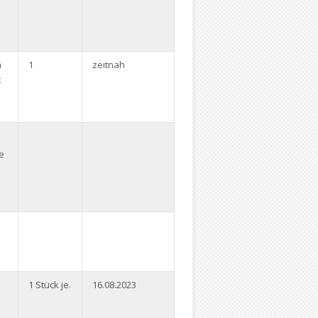
m
1
zeitnah
t
e
e
1 Stück je.
16.08.2023