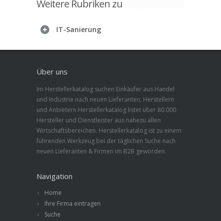
Weitere Rubriken zu
IT-Sanierung
Über uns
Im Herstellerkatalog suchen Einkäufer aus Handel
und Industrie nach neuen Lieferanten, Herstellern
und Anbietern Herstellerkatalog listet über 80.000
Hersteller und Dienstleister aus nahezu allen
Wirtschaftsbereichen. Herstellerkatalog ist zu einem
führenden Werkzeug bei der täglichen Suche nach
neuen Lieferanten & Firmen im B2B geworden.
Navigation
Home
Ihre Firma eintragen
Suche