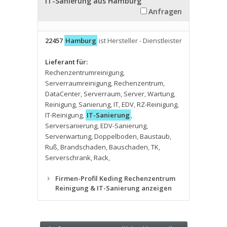
IT-Sanierung aus Hamburg
Anfragen
22457
Hamburg
ist Hersteller - Dienstleister
Lieferant für:
Rechenzentrumreinigung
,
Serverraumreinigung
,
Rechenzentrum
,
DataCenter
,
Serverraum
,
Server
,
Wartung
,
Reinigung
,
Sanierung
,
IT
,
EDV
,
RZ-Reinigung
,
IT-Reinigung
,
IT-Sanierung
,
Serversanierung
,
EDV-Sanierung
,
Serverwartung
,
Doppelboden
,
Baustaub
,
Ruß
,
Brandschaden
,
Bauschaden
,
TK
,
Serverschrank
,
Rack
,
Firmen-Profil Keding Rechenzentrum
Reinigung & IT-Sanierung anzeigen