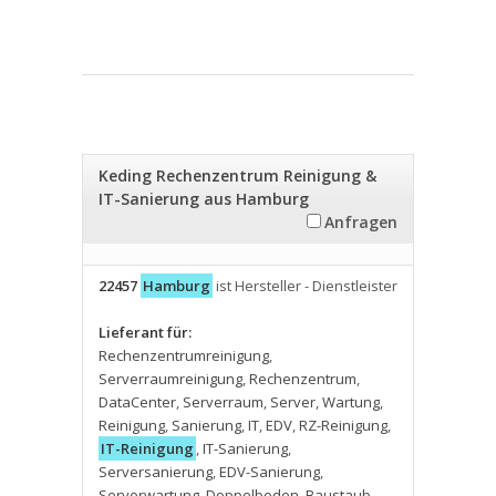
Keding Rechenzentrum Reinigung &
IT-Sanierung aus Hamburg
Anfragen
22457
Hamburg
ist Hersteller - Dienstleister
Lieferant für:
Rechenzentrumreinigung
,
Serverraumreinigung
,
Rechenzentrum
,
DataCenter
,
Serverraum
,
Server
,
Wartung
,
Reinigung
,
Sanierung
,
IT
,
EDV
,
RZ-Reinigung
,
IT-Reinigung
,
IT-Sanierung
,
Serversanierung
,
EDV-Sanierung
,
Serverwartung
,
Doppelboden
,
Baustaub
,