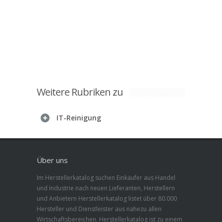
Weitere Rubriken zu
IT-Reinigung
Über uns
Im Herstellerkatalog suchen Einkäufer aus Handel
und Industrie nach neuen Lieferanten, Herstellern
und Anbietern Herstellerkatalog listet über 80.000
Hersteller und Dienstleister aus nahezu allen
Wirtschaftsbereichen. Herstellerkatalog ist zu einem