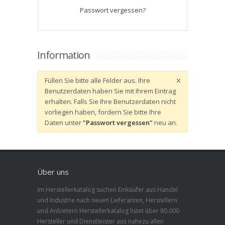
Passwort vergessen?
Information
Füllen Sie bitte alle Felder aus. Ihre
Benutzerdaten haben Sie mit Ihrem Eintrag
erhalten. Falls Sie Ihre Benutzerdaten nicht
vorliegen haben, fordern Sie bitte Ihre
Daten unter
"Passwort vergessen"
neu an.
Über uns
Im Herstellerkatalog suchen Einkäufer aus Handel
und Industrie nach neuen Lieferanten, Herstellern
und Anbietern Herstellerkatalog listet über 80.000
Hersteller und Dienstleister aus nahezu allen