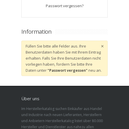
Passwort vergessen?
Information
Füllen Sie bitte alle Felder aus. Ihre
Benutzerdaten haben Sie mit Ihrem Eintrag
erhalten. Falls Sie Ihre Benutzerdaten nicht
vorliegen haben, fordern Sie bitte Ihre
Daten unter
"Passwort vergessen"
neu an.
Über uns
Im Herstellerkatalog suchen Einkäufer aus Handel
und Industrie nach neuen Lieferanten, Herstellern
und Anbietern Herstellerkatalog listet über 80.000
Hersteller und Dienstleister aus nahezu allen