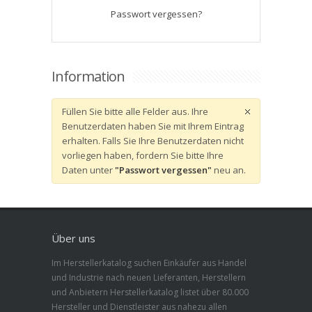
Passwort vergessen?
Information
Füllen Sie bitte alle Felder aus. Ihre
Benutzerdaten haben Sie mit Ihrem Eintrag
erhalten. Falls Sie Ihre Benutzerdaten nicht
vorliegen haben, fordern Sie bitte Ihre
Daten unter
"Passwort vergessen"
neu an.
Über uns
Im Herstellerkatalog suchen Einkäufer aus Handel
und Industrie nach neuen Lieferanten, Herstellern
und Anbietern Herstellerkatalog listet über 80.000
Hersteller und Dienstleister aus nahezu allen