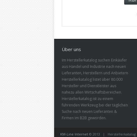
Über uns
Im Herstellerkatalog suchen Einkäufer
aus Handel und Industrie nach neuen
Lieferanten, Herstellern und Anbietern
Herstellerkatalog listet über 80.000
Hersteller und Dienstleister aus
nahezu allen Wirtschaftsbereichen.
Herstellerkatalog ist zu einem
führenden Werkzeug bei der täglichen
Suche nach neuen Lieferanten &
Firmen im B2B geworden.
KM-Line Internet
© 2013 | Herstellerkatalog -