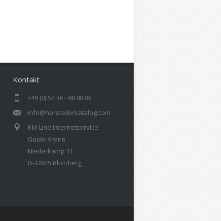
Kontakt
+49 (0) 52 36 - 88 88 85
info@herstellerkatalog.com
KM-Line Internetservice
Guido Krone
Niederkamp 11
D-32825 Blomberg