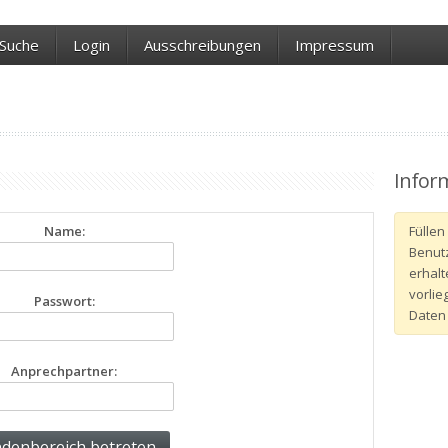
Suche
Login
Ausschreibungen
Impressum
Infor
Name:
Füllen 
Benutz
erhalt
vorlie
Passwort:
Daten
Anprechpartner: