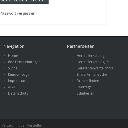
Passwort vergessen?
Navigation
Partnerseiten
Home
Herstellerkatalog
Ihre Firma eintragen
Herstellerkatalog.de
Suche
Lieferantenverzeichnis
Kunden-Login
Ehara Firmensuche
Impressum
Firmen-finden
AGB
Feiertage
Datenschutz
Schulferien
 Verzeichnis der Hersteller