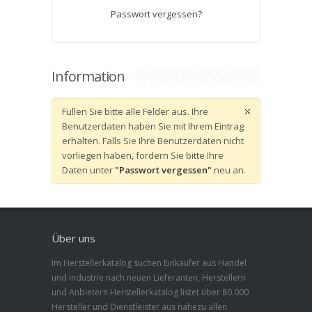
Passwort vergessen?
Information
Füllen Sie bitte alle Felder aus. Ihre
Benutzerdaten haben Sie mit Ihrem Eintrag
erhalten. Falls Sie Ihre Benutzerdaten nicht
vorliegen haben, fordern Sie bitte Ihre
Daten unter
"Passwort vergessen"
neu an.
Über uns
Im Herstellerkatalog suchen Einkäufer aus Handel
und Industrie nach neuen Lieferanten, Herstellern
und Anbietern Herstellerkatalog listet über 80.000
Hersteller und Dienstleister aus nahezu allen