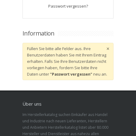
Passwort vergessen?
Information
Füllen Sie bitte alle Felder aus. Ihre
Benutzerdaten haben Sie mit Ihrem Eintrag
erhalten. Falls Sie Ihre Benutzerdaten nicht
vorliegen haben, fordern Sie bitte Ihre
Daten unter
"Passwort vergessen"
neu an.
Über uns
Im Herstellerkatalog suchen Einkäufer aus Handel
und Industrie nach neuen Lieferanten, Herstellern
und Anbietern Herstellerkatalog listet über 80.000
Hersteller und Dienstleister aus nahezu allen