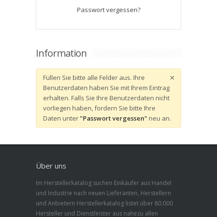
Passwort vergessen?
Information
Füllen Sie bitte alle Felder aus. Ihre
Benutzerdaten haben Sie mit Ihrem Eintrag
erhalten. Falls Sie Ihre Benutzerdaten nicht
vorliegen haben, fordern Sie bitte Ihre
Daten unter
"Passwort vergessen"
neu an.
Über uns
Im Herstellerkatalog suchen Einkäufer aus Handel
und Industrie nach neuen Lieferanten, Herstellern
und Anbietern Herstellerkatalog listet über 80.000
Hersteller und Dienstleister aus nahezu allen