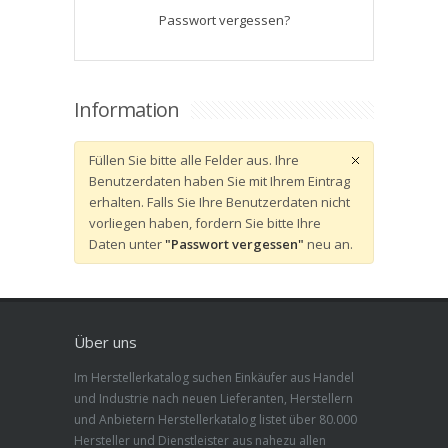
Passwort vergessen?
Information
Füllen Sie bitte alle Felder aus. Ihre
Benutzerdaten haben Sie mit Ihrem Eintrag
erhalten. Falls Sie Ihre Benutzerdaten nicht
vorliegen haben, fordern Sie bitte Ihre
Daten unter
"Passwort vergessen"
neu an.
Über uns
Im Herstellerkatalog suchen Einkäufer aus Handel
und Industrie nach neuen Lieferanten, Herstellern
und Anbietern Herstellerkatalog listet über 80.000
Hersteller und Dienstleister aus nahezu allen